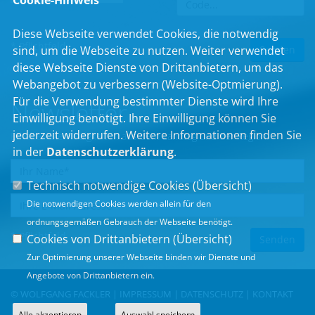
Cookie-Hinweis
Diese Webseite verwendet Cookies, die notwendig
* Pflichtfeld
sind, um die Webseite zu nutzen. Weiter verwendet
diese Webseite Dienste von Drittanbietern, um das
Webangebot zu verbessern (Website-Optmierung).
Für die Verwendung bestimmter Dienste wird Ihre
Newsletter
Einwilligung benötigt. Ihre Einwilligung können Sie
jederzeit widerrufen. Weitere Informationen finden Sie
Erhalten Sie Neuigkeiten aus dem Landtag und der Region.
in der
Datenschutzerklärung
.
Technisch notwendige Cookies (
Übersicht
)
Die notwendigen Cookies werden allein für den
ordnungsgemäßen Gebrauch der Webseite benötigt.
* Pflichtfeld
Cookies von Drittanbietern (
Übersicht
)
Zur Optimierung unserer Webseite binden wir Dienste und
Angebote von Drittanbietern ein.
© WOLFGANG FACKLER |
IMPRESSUM
|
DATENSCHUTZ
|
KONTAKT
Alle akzeptieren
Auswahl speichern