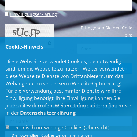
Einwilligungserklärung
*
Bitte geben Sie den Code
ein:
Cookie-Hinweis
Diese Webseite verwendet Cookies, die notwendig
* Pflichtfeld
sind, um die Webseite zu nutzen. Weiter verwendet
diese Webseite Dienste von Drittanbietern, um das
Webangebot zu verbessern (Website-Optmierung).
Für die Verwendung bestimmter Dienste wird Ihre
Newsletter
Einwilligung benötigt. Ihre Einwilligung können Sie
jederzeit widerrufen. Weitere Informationen finden Sie
Erhalten Sie Neuigkeiten aus dem Landtag und der Region.
in der
Datenschutzerklärung
.
Technisch notwendige Cookies (
Übersicht
)
Die notwendigen Cookies werden allein für den