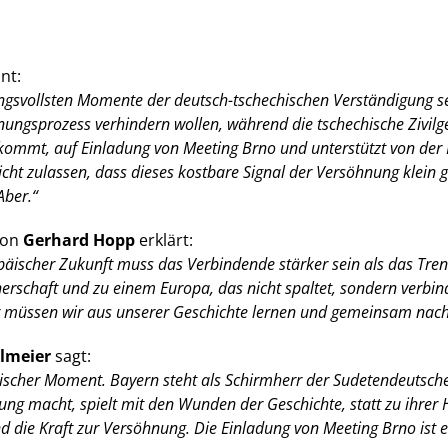
nt:
ungsvollsten Momente der deutsch-tschechischen Verständigung sei
ngsprozess verhindern wollen, während die tschechische Zivilge
t kommt, auf Einladung von Meeting Brno und unterstützt von der
cht zulassen, dass dieses kostbare Signal der Versöhnung klein 
Aber.“
ion
Gerhard Hopp
erklärt:
äischer Zukunft muss das Verbindende stärker sein als das Tren
nerschaft und zu einem Europa, das nicht spaltet, sondern verbi
 müssen wir aus unserer Geschichte lernen und gemeinsam nach 
llmeier
sagt:
orischer Moment. Bayern steht als Schirmherr der Sudetendeutsc
 macht, spielt mit den Wunden der Geschichte, statt zu ihrer H
 die Kraft zur Versöhnung. Die Einladung von Meeting Brno ist e