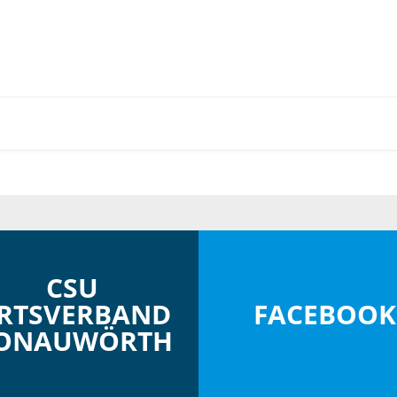
CSU
RTSVERBAND
FACEBOOK
ONAUWÖRTH