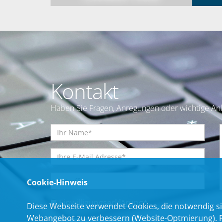
Kontakt
Haben Sie Fragen, Anregungen oder wichtige Anl
Cookie-Hinweis
Einwilligungserklärung
*
Diese Webseite verwendet Cookies, die notwendig si
Webangebot zu verbessern (Website-Optmierung). Für