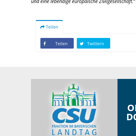
und eine lebendige europäische Zivilgesellschaft.“
Teilen
Teilen
Twittern
O
D