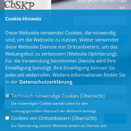
Bitte geben Sie den Code
ein:
Cookie-Hinweis
Diese Webseite verwendet Cookies, die notwendig
* Pflichtfeld
sind, um die Webseite zu nutzen. Weiter verwendet
diese Webseite Dienste von Drittanbietern, um das
Webangebot zu verbessern (Website-Optmierung).
Für die Verwendung bestimmter Dienste wird Ihre
Newsletter
Einwilligung benötigt. Ihre Einwilligung können Sie
jederzeit widerrufen. Weitere Informationen finden Sie
Erhalten Sie Neuigkeiten aus dem Landtag und der Region.
in der
Datenschutzerklärung
.
Technisch notwendige Cookies (
Übersicht
)
Die notwendigen Cookies werden allein für den
ordnungsgemäßen Gebrauch der Webseite benötigt.
* Pflichtfeld
Cookies von Drittanbietern (
Übersicht
)
Zur Optimierung unserer Webseite binden wir Dienste und