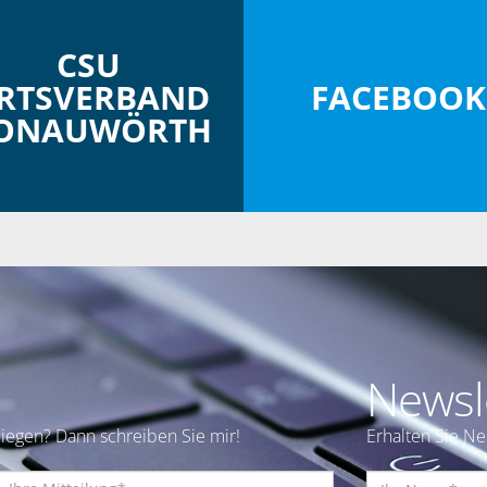
CSU
RTSVERBAND
FACEBOOK
ONAUWÖRTH
Newsl
iegen? Dann schreiben Sie mir!
Erhalten Sie N