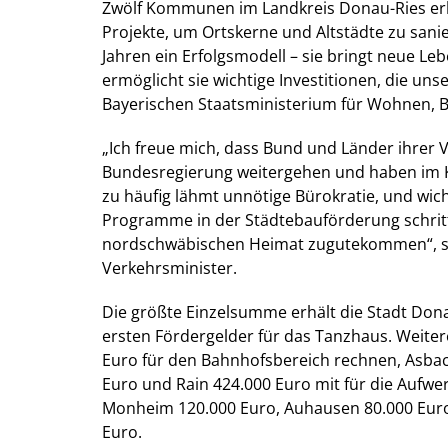
Zwölf Kommunen im Landkreis Donau-Ries erh
Projekte, um Ortskerne und Altstädte zu sani
Jahren ein Erfolgsmodell – sie bringt neue L
ermöglicht sie wichtige Investitionen, die u
Bayerischen Staatsministerium für Wohnen, 
Ich freue mich, dass Bund und Länder ihre
Bundesregierung weitergehen und haben im Ko
zu häufig lähmt unnötige Bürokratie, und wich
Programme in der Städtebauförderung schritt
nordschwäbischen Heimat zugutekommen“, sa
Verkehrsminister.
Die größte Einzelsumme erhält die Stadt Donau
ersten Fördergelder für das Tanzhaus. Weitere
Euro für den Bahnhofsbereich rechnen, Asba
Euro und Rain 424.000 Euro mit für die Aufwer
Monheim 120.000 Euro, Auhausen 80.000 Euro
Euro.