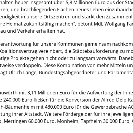
alten heuer insgesamt über 5,8 Millionen Euro aus der St
eren, und brachliegenden Flächen neues Leben einzuhauchen
ebendigkeit in unsere Ortszentren und stärkt den Zusammen
nsere Heimat zukunftsfähig machen“, betont MdL Wolfgang Fa
Bau und Verkehr erhalten hat.
r Verantwortung für unsere Kommunen gemeinsam nachkomm
alitionsvertrag vereinbart, die Städtebauförderung zu mod
tige Projekte gehen nicht oder zu langsam vorwärts. Danebe
weise verdoppeln. Diese Kombination von mehr Mitteln un
gt Ulrich Lange, Bundestagsabgeordneter und Parlamentar
wörth mit 3,11 Millionen Euro für die Aufwertung der Innen
 240.000 Euro fließen für die Konversion der Alfred-Delp-K
ch-Bäumenheim mit 480.000 Euro für die Gewerbebrache AG
tung ihrer Altstadt. Weitere Fördergelder für ihre jeweilige
, Mertingen 60.000 Euro, Monheim, Tapfheim 30.000 Euro, 