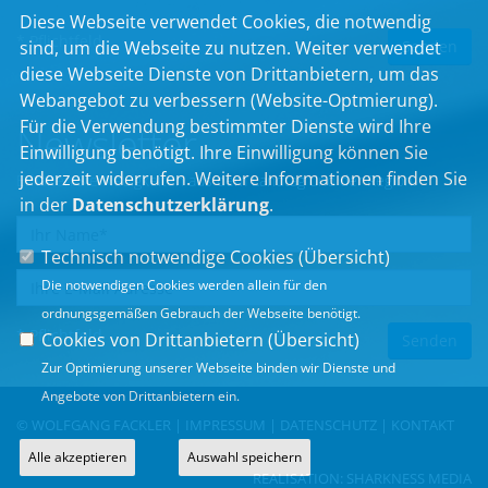
Diese Webseite verwendet Cookies, die notwendig
* Pflichtfeld
sind, um die Webseite zu nutzen. Weiter verwendet
diese Webseite Dienste von Drittanbietern, um das
Webangebot zu verbessern (Website-Optmierung).
Für die Verwendung bestimmter Dienste wird Ihre
Newsletter
Einwilligung benötigt. Ihre Einwilligung können Sie
jederzeit widerrufen. Weitere Informationen finden Sie
Erhalten Sie Neuigkeiten aus dem Landtag und der Region.
in der
Datenschutzerklärung
.
Technisch notwendige Cookies (
Übersicht
)
Die notwendigen Cookies werden allein für den
ordnungsgemäßen Gebrauch der Webseite benötigt.
* Pflichtfeld
Cookies von Drittanbietern (
Übersicht
)
Zur Optimierung unserer Webseite binden wir Dienste und
Angebote von Drittanbietern ein.
© WOLFGANG FACKLER |
IMPRESSUM
|
DATENSCHUTZ
|
KONTAKT
Alle akzeptieren
Auswahl speichern
REALISATION:
SHARKNESS MEDIA