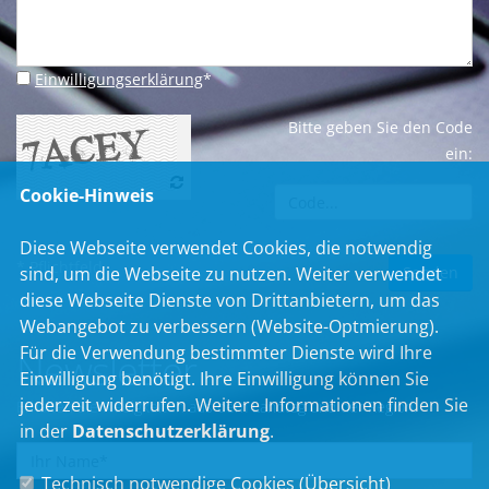
Einwilligungserklärung
*
Bitte geben Sie den Code
ein:
Cookie-Hinweis
Diese Webseite verwendet Cookies, die notwendig
* Pflichtfeld
sind, um die Webseite zu nutzen. Weiter verwendet
diese Webseite Dienste von Drittanbietern, um das
Webangebot zu verbessern (Website-Optmierung).
Für die Verwendung bestimmter Dienste wird Ihre
Newsletter
Einwilligung benötigt. Ihre Einwilligung können Sie
jederzeit widerrufen. Weitere Informationen finden Sie
Erhalten Sie Neuigkeiten aus dem Landtag und der Region.
in der
Datenschutzerklärung
.
Technisch notwendige Cookies (
Übersicht
)